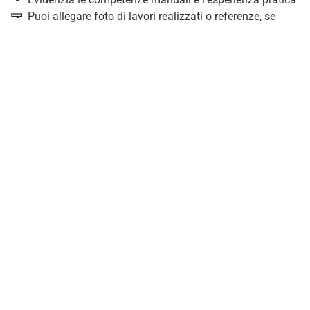
Puoi allegare foto di lavori realizzati o referenze, se
disponibili
Per un* ingegnere
Scegli un modello tecnico e ordinato
Inserisci software conosciuti, certificazioni, esperienze di
cantiere o di progettazione
Se possibile, allega esempi di progetti o link a profili
professionali (es. LinkedIn)
Per un ruolo in amministrazione
Il modello standard è perfetto
Dai evidenza a competenze informatiche (Excel, software
gestionali)
Ordina bene le esperienze precedenti, specificando ruoli,
responsabilità e durata
Un
ultimo consiglio
: qualunque modello tu scelga, assicurati